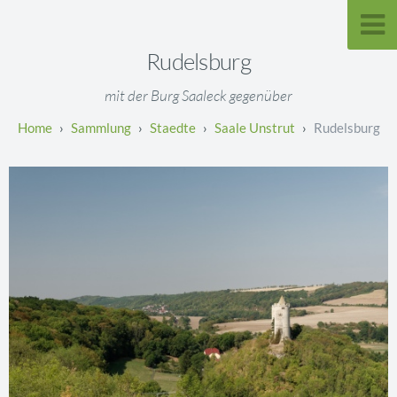
Rudelsburg
mit der Burg Saaleck gegenüber
Sammlung
Staedte
Saale Unstrut
Rudelsburg