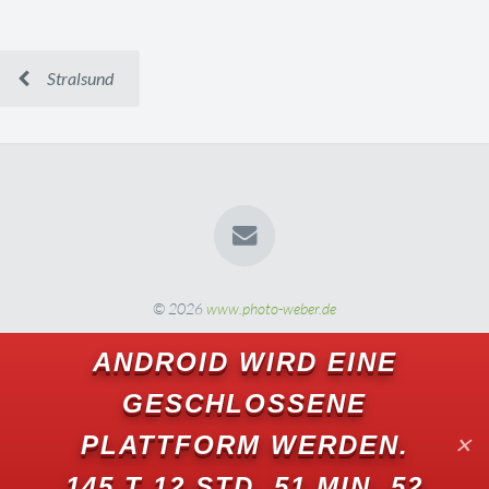
Stralsund
© 2026
www.photo-weber.de
ANDROID WIRD EINE
GESCHLOSSENE
PLATTFORM WERDEN.
✕
145 T 12 STD. 51 MIN. 50