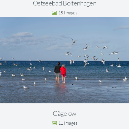
Ostseebad Boltenhagen
15
Gägelow
11