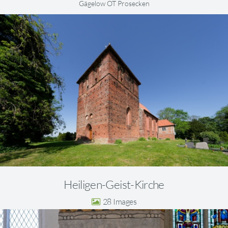
Gägelow OT Prosecken
Heiligen-Geist-Kirche
28